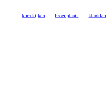
kom kijken
broedplaats
klanklab