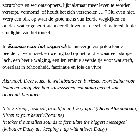
zorgrobots en wc-ontstoppers, lijkt alsmaar meer leven te worden
verstopt, vermomd, of houdt het zich verscholen … ? Nu even niet.
Werp een blik op waar de grote mens van leerde wegkijken en
ontdek wat er gebeurt wanneer dit leven uit de schaduw treedt in de
spotlights van het toneel.
In
Excuses voor het ongemak
balanceer je via prikkelende
beelden, live muziek en weinig taal op het randje waar een slappe
lach, een beetje walging, een ienieminie-aversie’tje voor wat sterft,
overslaat in schoonheid, fascinatie en joie de vivre.
Alarmbel: Deze leuke, ietwat absurde en burleske voorstelling voor
iedereen vanaf vier, kan volwassenen een matig gevoel van
ongemak bezorgen.
‘life is strong, resilient, beautiful and very ugly’ (Davin Atdenbureau)
‘listen to your heart’ (Roxanne)
‘it takes the smallest sounds to formulate the biggest messages’
(kabouter Daisy uit ‘keeping it up with misses Daisy)