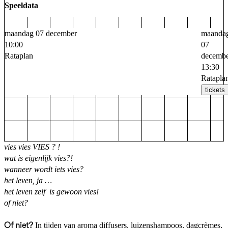
Speeldata
maandag 07 december
maanda
10:00
07
Rataplan
decemb
13:30
Ratapla
tickets
vies vies VIES ? !
wat is eigenlijk vies?!
wanneer wordt iets vies?
het leven, ja …
het leven zelf is gewoon vies!
of niet?
Of niet?
In tijden van aroma diffusers, luizenshampoos, dagcrèmes,