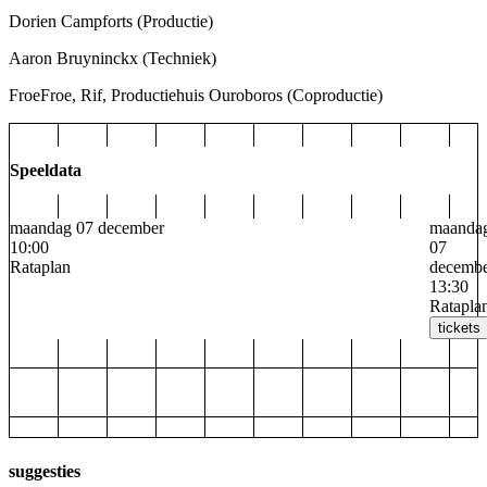
Dorien Campforts
(Productie)
Aaron Bruyninckx
(Techniek)
FroeFroe, Rif, Productiehuis Ouroboros
(Coproductie)
Speeldata
maandag 07 december
maanda
10:00
07
Rataplan
decemb
13:30
Ratapla
tickets
suggesties