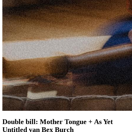
Double bill: Mother Tongue + As Yet
Untitled van Bex Burch