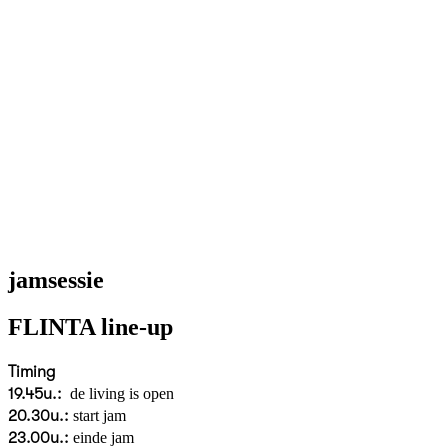
jamsessie
FLINTA line-up
Timing
19.45u.:
de living is open
20.30u.:
start jam
23.00u.:
einde jam