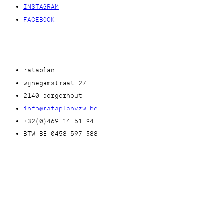
INSTAGRAM
FACEBOOK
rataplan
wijnegemstraat 27
2140 borgerhout
info@rataplanvzw.be
+32(0)469 14 51 94
BTW BE 0458 597 588